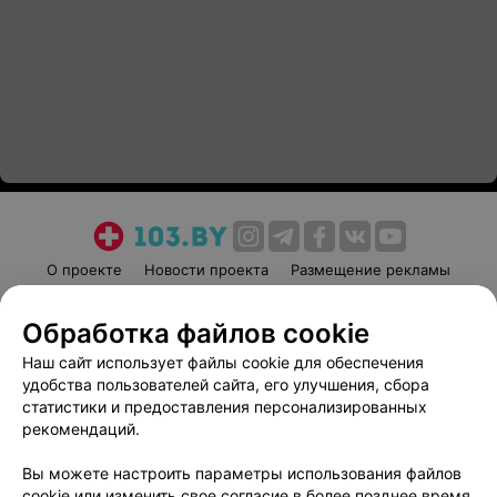
О проекте
Новости проекта
Размещение рекламы
Медицинский маркетинг
Публичный договор
Обработка файлов cookie
Пользовательское соглашение
Способы оплаты
Наш сайт использует файлы cookie для обеспечения
Вакансии
Партнеры
удобства пользователей сайта, его улучшения, сбора
Написать руководителю 103.by
статистики и предоставления персонализированных
Написать в поддержку
рекомендаций.
Персональные настройки cookie
Вы можете настроить параметры использования файлов
Обработка персональных данных
cookie или изменить свое согласие в более позднее время.