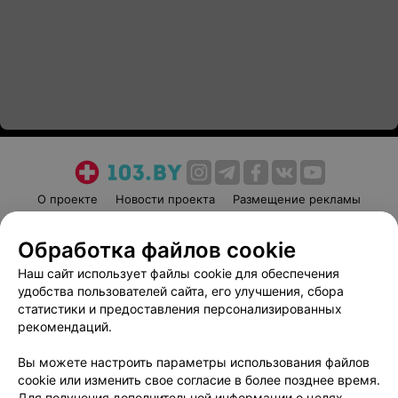
О проекте
Новости проекта
Размещение рекламы
Медицинский маркетинг
Публичный договор
Обработка файлов cookie
Пользовательское соглашение
Способы оплаты
Наш сайт использует файлы cookie для обеспечения
Вакансии
Партнеры
удобства пользователей сайта, его улучшения, сбора
Написать руководителю 103.by
статистики и предоставления персонализированных
Написать в поддержку
рекомендаций.
Персональные настройки cookie
Вы можете настроить параметры использования файлов
Обработка персональных данных
cookie или изменить свое согласие в более позднее время.
Для получения дополнительной информации о целях,