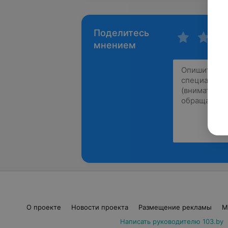
Поделитесь
мнением
О проекте
Новости проекта
Размещение рекламы
М
Написать руководителю 103.by