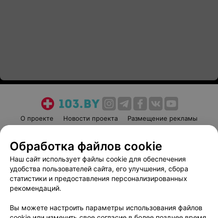
О проекте
Новости проекта
Размещение рекламы
Медицинский маркетинг
Публичный договор
Обработка файлов cookie
Пользовательское соглашение
Способы оплаты
Наш сайт использует файлы cookie для обеспечения
Вакансии
Партнеры
удобства пользователей сайта, его улучшения, сбора
Написать руководителю 103.by
статистики и предоставления персонализированных
Написать в поддержку
рекомендаций.
Персональные настройки cookie
Вы можете настроить параметры использования файлов
Обработка персональных данных
cookie или изменить свое согласие в более позднее время.