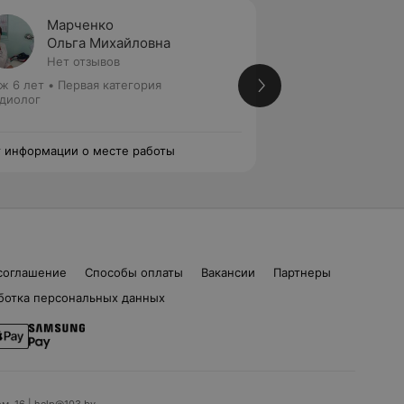
Марченко
Горба
Ольга Михайловна
Татья
Нет отзывов
Нет от
ж 6 лет
•
Первая категория
Стаж 21 год
•
Высш
диолог
медицинских наук
Кардиолог • Сомн
 информации о месте работы
Нет информации о
соглашение
Способы оплаты
Вакансии
Партнеры
ботка персональных данных