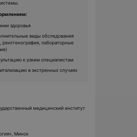
системы.
формлением:
янии здоровья
олнительные виды обследования
, рентгенография, лабораторные
ие)
сультацию к узким специалистам
питализацию в экстренных случаях
осударственный медицинский институт
огия», Минск