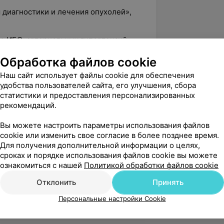
 диагностики и лечения опухолей»,
ие ИБС, артериальных гипертензий,
Обработка файлов cookie
 неотложной кардиологии», РНПЦ
Наш сайт использует файлы cookie для обеспечения
удобства пользователей сайта, его улучшения, сбора
статистики и предоставления персонализированных
тальная диагностика ИБС», БелМАПО
рекомендаций.
проводимости», БелМАПО
Вы можете настроить параметры использования файлов
ая болезнь сердца», БелМАПО
cookie или изменить свое согласие в более позднее время.
Для получения дополнительной информации о целях,
и лечение ИБС, артериальной
сроках и порядке использования файлов cookie вы можете
О
ознакомиться с нашей
Политикой обработки файлов cookie
ие ИБС, артериальной гипертензии,
Отклонить
Принять
 сердечной недостаточности
Персональные настройки Cookie