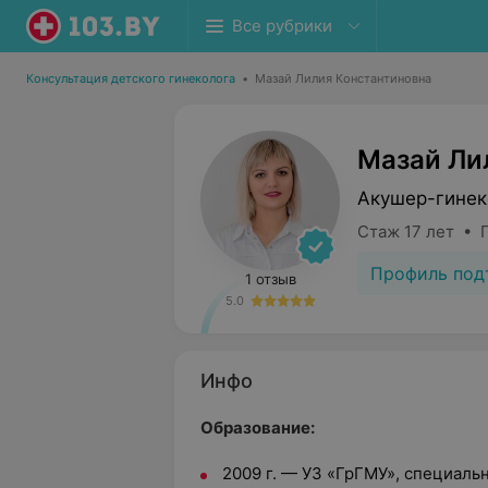
Все рубрики
Консультация детского гинеколога
•
Мазай Лилия Константиновна
Мазай Ли
Акушер-гинек
Стаж 17 лет • 
Профиль под
1 отзыв
5.0
Инфо
Образование:
2009 г. — УЗ «ГрГМУ», специаль