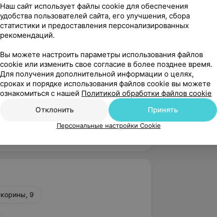
Наш сайт использует файлы cookie для обеспечения
 в мире. Настоящее и будущее»;
удобства пользователей сайта, его улучшения, сбора
статистики и предоставления персонализированных
тройства в перинатальный периоде»;
рекомендаций.
 заболевания молочной железы»;
Вы можете настроить параметры использования файлов
удач ВРТ, взгляд репродуктолога».
cookie или изменить свое согласие в более позднее время.
Для получения дополнительной информации о целях,
сроках и порядке использования файлов cookie вы можете
оответствует графику работы
ознакомиться с нашей
Политикой обработки файлов cookie
доступное для записи время
Отклонить
Принять
в медицинском центре.
Персональные настройки Cookie
Скорины, 9