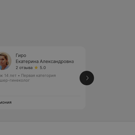
Гиро
Мураш
Екатерина Александровна
Андре
2 отзыва
5.0
6 отзы
ж 14 лет
•
Первая категория
Стаж 20 лет
•
Пер
шер-гинеколог
Акушер-гинеколог
мония
Гармония