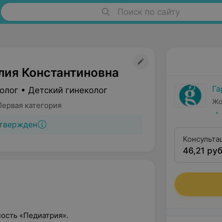
Поиск по сайту
лия Константиновна
Га
олог • Детский гинеколог
Жо
Первая категория
твержден
Консульта
46,21 руб
первой кв
ность «Педиатрия».