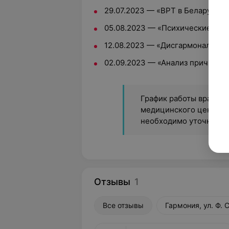
29.07.2023 — «ВРТ в Беларуси и
05.08.2023 — «Психические рас
12.08.2023 — «Дисгармональные
02.09.2023 — «Анализ причин не
График работы врача с
медицинского центра, 
необходимо уточнять 
Отзывы
1
Все отзывы
Гармония, ул. Ф. 