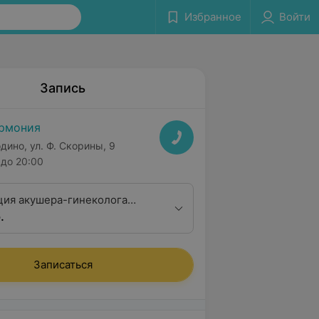
Избранное
Войти
Запись
рмония
дино, ул. Ф. Скорины, 9
до 20:00
ция акушера-гинеколога
.
алификационной категории
Записаться