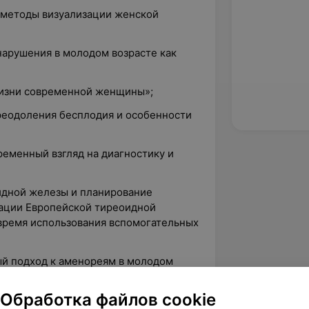
 методы визуализации женской
нарушения в молодом возрасте как
жизни современной женщины»;
реодоления бесплодия и особенности
ременный взгляд на диагностику и
идной железы и планирование
ации Европейской тиреоидной
 время использования вспомогательных
й подход к аменореям в молодом
Обработка файлов cookie
подготовка в РБ»;