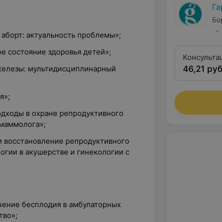
Га
Бо
аборт: актуальность проблемы»;
е состояние здоровья детей»;
Консульта
железы: мультидисциплинарный
46,21 руб
первой кв
я»;
одходы в охране репродуктивного
 маммолога»;
 и восстановление репродуктивного
огии в акушерстве и гинекологии с
чение бесплодия в амбулаторных
тво»;