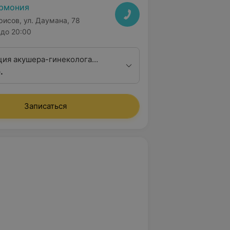
рмония
рисов, ул. Даумана, 78
до 20:00
ция акушера-гинеколога
.
алификационной категории
Записаться