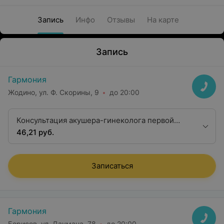
Запись
Инфо
Отзывы
На карте
Запись
Гармония
Жодино, ул. Ф. Скорины, 9
до 20:00
Консультация акушера-гинеколога первой
квалификационной категории
46,21 руб.
Записаться
Гармония
Борисов, ул. Даумана, 78
до 20:00