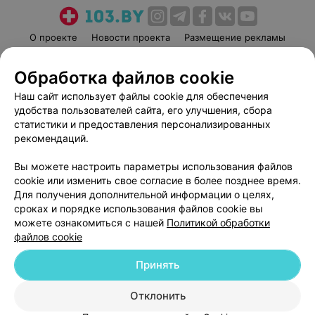
О проекте
Новости проекта
Размещение рекламы
Медицинский маркетинг
Публичный договор
Обработка файлов cookie
Пользовательское соглашение
Способы оплаты
Наш сайт использует файлы cookie для обеспечения
Вакансии
Партнеры
удобства пользователей сайта, его улучшения, сбора
Написать руководителю 103.by
статистики и предоставления персонализированных
Написать в поддержку
рекомендаций.
Персональные настройки cookie
Вы можете настроить параметры использования файлов
Обработка персональных данных
cookie или изменить свое согласие в более позднее время.
Для получения дополнительной информации о целях,
сроках и порядке использования файлов cookie вы
можете ознакомиться с нашей
Политикой обработки
файлов cookie
Принять
© 2026 ООО «Артокс Лаб», УНП 191700409
| 220012, Республика Беларусь,
г. Минск, улица Толбухина, 2, пом. 16 | help@103.by
Отклонить
Служба поддержки
+375 291212755