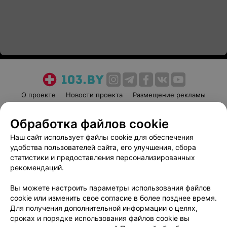
О проекте
Новости проекта
Размещение рекламы
Медицинский маркетинг
Публичный договор
Обработка файлов cookie
Пользовательское соглашение
Способы оплаты
Наш сайт использует файлы cookie для обеспечения
Вакансии
Партнеры
удобства пользователей сайта, его улучшения, сбора
Написать руководителю 103.by
статистики и предоставления персонализированных
Написать в поддержку
рекомендаций.
Персональные настройки cookie
Вы можете настроить параметры использования файлов
Обработка персональных данных
cookie или изменить свое согласие в более позднее время.
Для получения дополнительной информации о целях,
сроках и порядке использования файлов cookie вы