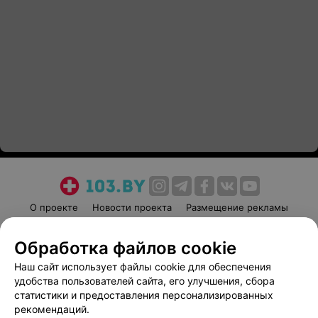
О проекте
Новости проекта
Размещение рекламы
Медицинский маркетинг
Публичный договор
Обработка файлов cookie
Пользовательское соглашение
Способы оплаты
Наш сайт использует файлы cookie для обеспечения
Вакансии
Партнеры
удобства пользователей сайта, его улучшения, сбора
Написать руководителю 103.by
статистики и предоставления персонализированных
Написать в поддержку
рекомендаций.