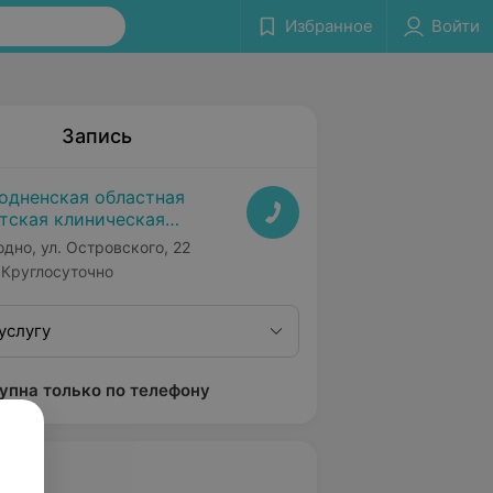
Избранное
Войти
Запись
одненская областная
тская клиническая
льница
одно, ул. Островского, 22
Круглосуточно
услугу
упна только по телефону