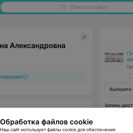
Поиск по сайту
ена Александровна
Гр
де
бо
Гр
твержден
Выберите 
Запись дост
Обработка файлов cookie
Наш сайт использует файлы cookie для обеспечения