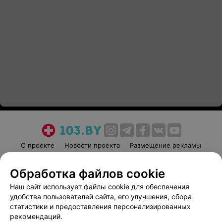
О проекте
Новости проекта
Размещение рекламы
Медицинский маркетинг
Публичный договор
Обработка файлов cookie
Пользовательское соглашение
Способы оплаты
Наш сайт использует файлы cookie для обеспечения
Вакансии
Партнеры
удобства пользователей сайта, его улучшения, сбора
Написать руководителю 103.by
статистики и предоставления персонализированных
Написать в поддержку
рекомендаций.