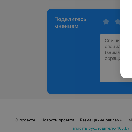
Поделитесь
мнением
О проекте
Новости проекта
Размещение рекламы
М
Написать руководителю 103.by