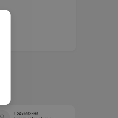
Подымахина
Семчу