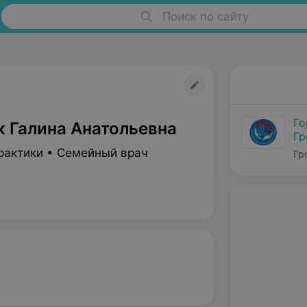
Поиск по сайту
Го
к Галина Анатольевна
Гр
рактики • Семейный врач
Гр