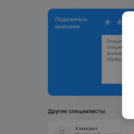
Поделитесь
мнением
Другие специалисты
Климович