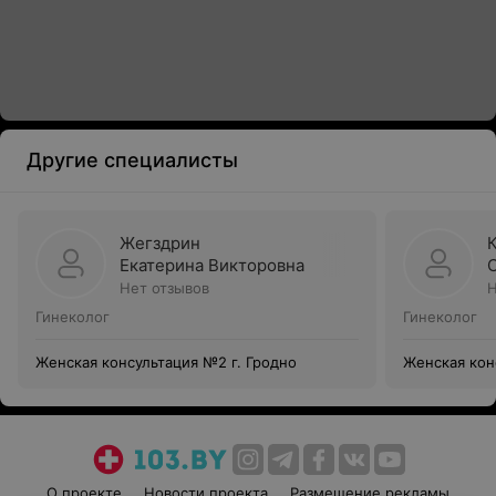
Другие специалисты
Жегздрин
Екатерина Викторовна
Нет отзывов
Н
Гинеколог
Гинеколог
Женская консультация №2 г. Гродно
Женская кон
О проекте
Новости проекта
Размещение рекламы