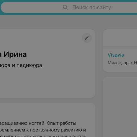
Поиск по сайту
я Ирина
Visavis
Минск, пр-т 
юра и педикюра
наращиванию ногтей. Опыт работы
стремлением к постоянному развитию и
 работа - это маленькое волшебство