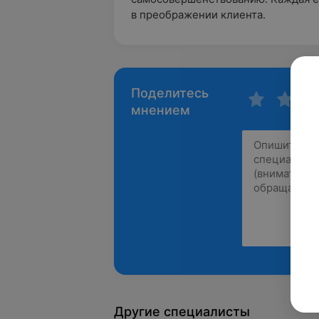
в преображении клиента.
Поделитесь
мнением
Другие специалисты