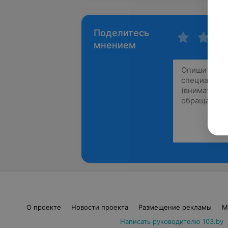
Поделитесь
мнением
О проекте
Новости проекта
Размещение рекламы
М
Написать руководителю 103.by