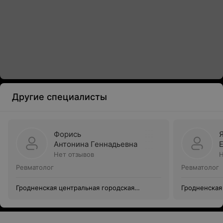
Другие специалисты
Форись
Антонина Геннадьевна
Нет отзывов
Н
Ревматолог
Ревматолог
Гродненская центральная городская
Гродненская
поликлиника
поликлиник