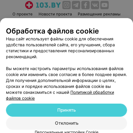
О проекте
Новости проекта
Размещение рекламы
Медицинский маркетинг
Публичный договор
Обработка файлов cookie
Пользовательское соглашение
Способы оплаты
Наш сайт использует файлы cookie для обеспечения
Вакансии
Партнеры
удобства пользователей сайта, его улучшения, сбора
Написать руководителю 103.by
статистики и предоставления персонализированных
Написать в поддержку
рекомендаций.
Персональные настройки cookie
Вы можете настроить параметры использования файлов
Обработка персональных данных
cookie или изменить свое согласие в более позднее время.
Для получения дополнительной информации о целях,
сроках и порядке использования файлов cookie вы
можете ознакомиться с нашей
Политикой обработки
файлов cookie
Принять
© 2026 ООО «Артокс Лаб», УНП 191700409
| 220012, Республика Беларусь,
г. Минск, улица Толбухина, 2, пом. 16 | help@103.by
Отклонить
Служба поддержки
+375 291212755
Персональные настройки Cookie