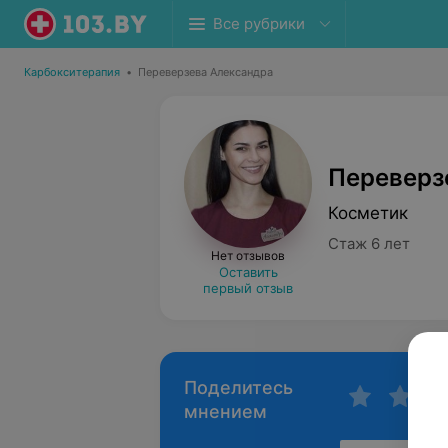
Все рубрики
Карбокситерапия
•
Переверзева Александра
Переверз
Косметик
Стаж 6 лет
Нет отзывов
Оставить
первый отзыв
Поделитесь
мнением