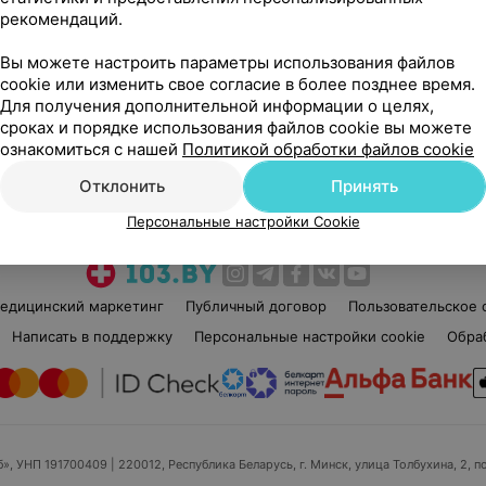
рекомендаций.
Вы можете настроить параметры использования файлов
cookie или изменить свое согласие в более позднее время.
Для получения дополнительной информации о целях,
сроках и порядке использования файлов cookie вы можете
Рекомендую
ознакомиться с нашей
Политикой обработки файлов cookie
Отклонить
Принять
Персональные настройки Cookie
едицинский маркетинг
Публичный договор
Пользовательское 
Написать в поддержку
Персональные настройки cookie
Обра
б», УНП 191700409
| 220012, Республика Беларусь, г. Минск, улица Толбухина, 2, п