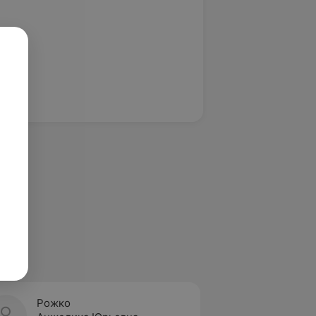
Рожко
Якове