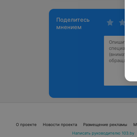
Поделитесь
мнением
О проекте
Новости проекта
Размещение рекламы
М
Написать руководителю 103.by