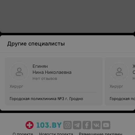
Другие специалисты
Егинян
Нина Николаевна
Нет отзывов
Н
Хирург
Хирург
Городская поликлиника №3 г. Гродно
Городская п
О проекте
Новости проекта
Размещение рекламы