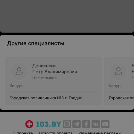
Другие специалисты
Денисевич
Петр Владимирович
Нет отзывов
Н
Хирург
Хирург
Городская поликлиника №3 г. Гродно
Городская п
О проекте
Новости проекта
Размещение рекламы