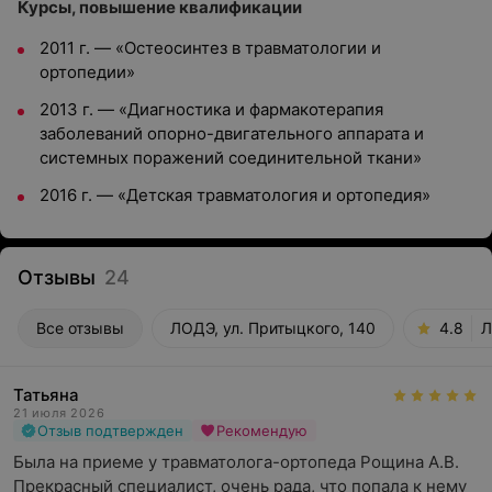
Курсы, повышение квалификации
2011 г. — «Остеосинтез в травматологии и
ортопедии»
2013 г. — «Диагностика и фармакотерапия
заболеваний опорно-двигательного аппарата и
системных поражений соединительной ткани»
2016 г. — «Детская травматология и ортопедия»
Отзывы
24
Все отзывы
ЛОДЭ, ул. Притыцкого, 140
4.8
Л
Татьяна
21 июля 2026
Отзыв подтвержден
Рекомендую
Была на приеме у травматолога-ортопеда Рощина А.В. 
Прекрасный специалист, очень рада, что попала к нему