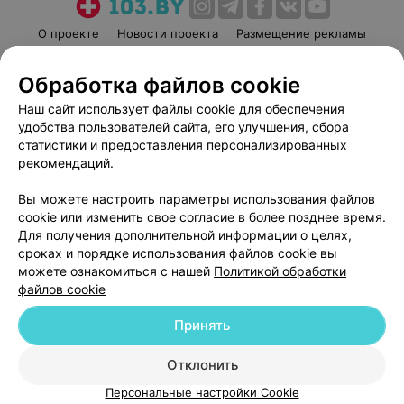
О проекте
Новости проекта
Размещение рекламы
Медицинский маркетинг
Публичный договор
Обработка файлов cookie
Пользовательское соглашение
Способы оплаты
Наш сайт использует файлы cookie для обеспечения
Вакансии
Партнеры
удобства пользователей сайта, его улучшения, сбора
Написать руководителю 103.by
статистики и предоставления персонализированных
Написать в поддержку
рекомендаций.
Персональные настройки cookie
Вы можете настроить параметры использования файлов
Обработка персональных данных
cookie или изменить свое согласие в более позднее время.
Для получения дополнительной информации о целях,
сроках и порядке использования файлов cookie вы
можете ознакомиться с нашей
Политикой обработки
файлов cookie
Принять
© 2026 ООО «Артокс Лаб», УНП 191700409
| 220012, Республика Беларусь,
г. Минск, улица Толбухина, 2, пом. 16 | help@103.by
Отклонить
Служба поддержки
+375 291212755
Персональные настройки Cookie