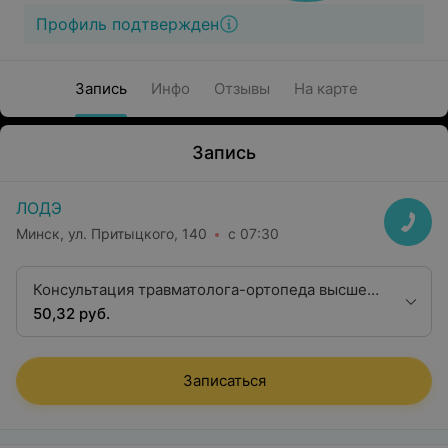
Профиль подтвержден
Запись
Инфо
Отзывы
На карте
Запись
ЛОДЭ
Минск, ул. Притыцкого, 140
с 07:30
Консультация травматолога-ортопеда высшей
квалификационной категории
50,32 руб.
Записаться