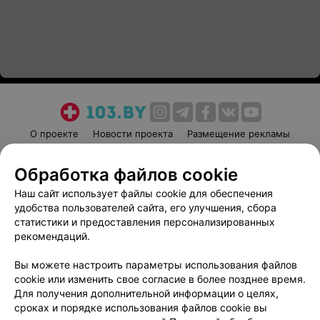
О проекте
Новости проекта
Размещение рекламы
Медицинский маркетинг
Публичный договор
Обработка файлов cookie
Пользовательское соглашение
Способы оплаты
Наш сайт использует файлы cookie для обеспечения
Вакансии
Партнеры
удобства пользователей сайта, его улучшения, сбора
Написать руководителю 103.by
статистики и предоставления персонализированных
Написать в поддержку
рекомендаций.
Персональные настройки cookie
Вы можете настроить параметры использования файлов
Обработка персональных данных
cookie или изменить свое согласие в более позднее время.
Для получения дополнительной информации о целях,
сроках и порядке использования файлов cookie вы