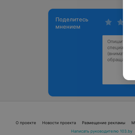
Поделитесь
мнением
О проекте
Новости проекта
Размещение рекламы
М
Написать руководителю 103.by