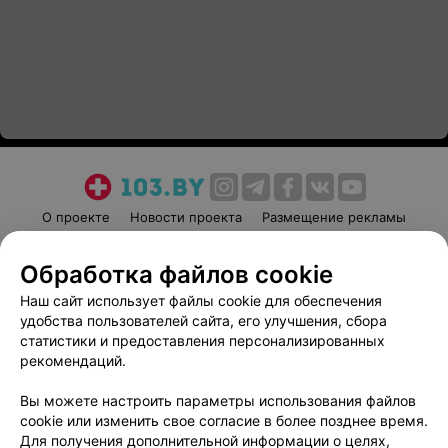
О проекте
Новости проекта
Размещение рекламы
Медицинский маркетинг
Публичный договор
Обработка файлов cookie
Пользовательское соглашение
Способы оплаты
Наш сайт использует файлы cookie для обеспечения
Вакансии
Партнеры
удобства пользователей сайта, его улучшения, сбора
Написать руководителю 103.by
статистики и предоставления персонализированных
Написать в поддержку
рекомендаций.
Персональные настройки cookie
Вы можете настроить параметры использования файлов
Обработка персональных данных
cookie или изменить свое согласие в более позднее время.
Для получения дополнительной информации о целях,