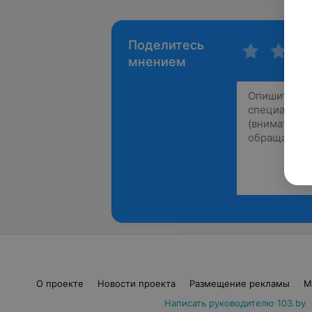
Поделитесь
мнением
О проекте
Новости проекта
Размещение рекламы
М
Написать руководителю 103.by