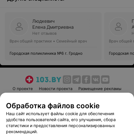
Людкевич
Елена Дмитриевна
Нет отзывов
Н
Врач общей практики • Семейный врач
Врач общей 
Городская поликлиника №6 г. Гродно
Городская п
О проекте
Новости проекта
Размещение рекламы
Медицинский маркетинг
Публичный договор
Обработка файлов cookie
Пользовательское соглашение
Способы оплаты
Наш сайт использует файлы cookie для обеспечения
Вакансии
Партнеры
удобства пользователей сайта, его улучшения, сбора
Написать руководителю 103.by
статистики и предоставления персонализированных
Написать в поддержку
рекомендаций.