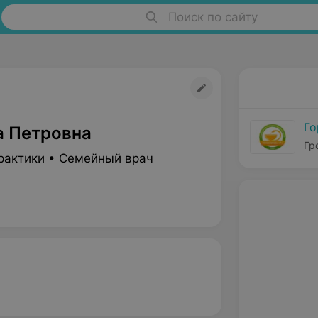
Поиск по сайту
Го
а Петровна
Гр
рактики • Семейный врач