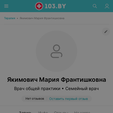
Терапия
•
Якимович Мария Франтишковна
Якимович Мария Франтишковна
Врач общей практики • Семейный врач
Нет отзывов
Оставить первый отзыв
Запись
Инфо
Отзывы
На карте