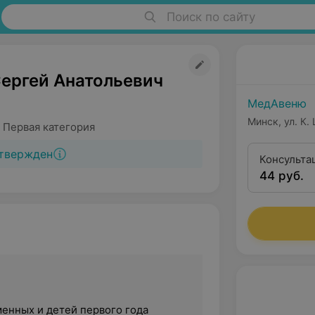
Поиск по сайту
ергей Анатольевич
МедАвеню
Минск, ул. К.
 Первая категория
твержден
Консульта
44 руб.
диагности
категории
енных и детей первого года