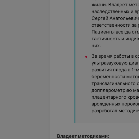
жизни. Владеет мет
наследственных и в
Сергей Анатольевич
ответственности за 
Пациенты всегда от
тактичность и инди
них.
За время работы в 
ультразвуковую диа
развития плода в 1-
беременности мето
трансвагинального 
допплерометрию ма
плацентарного кров
врожденных пороков
разработал методик
Владеет методиками: