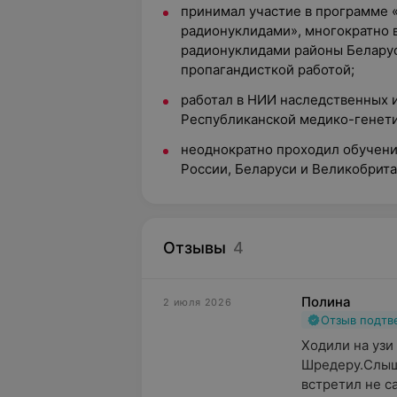
принимал участие в программе 
радионуклидами», многократно 
радионуклидами районы Беларуси
пропагандисткой работой;
работал в НИИ наследственных 
Республиканской медико-генети
неоднократно проходил обучение
России, Беларуси и Великобрита
Отзывы
4
Полина
2 июля 2026
Отзыв подт
Ходили на узи
Шредеру.Слыш
встретил не са