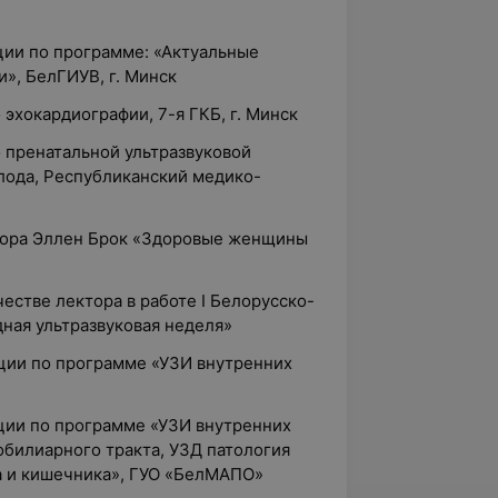
ции по программе: «Актуальные
», БелГИУВ, г. Минск
 эхокардиографии, 7-я ГКБ, г. Минск
о пренатальной ультразвуковой
лода, Республиканский медико-
ктора Эллен Брок «Здоровые женщины
честве лектора в работе I Белорусско-
ая ультразвуковая неделя»
ции по программе «УЗИ внутренних
ции по программе «УЗИ внутренних
обилиарного тракта, УЗД патология
а и кишечника», ГУО «БелМАПО»