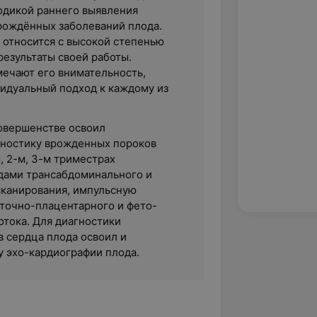
одикой раннего выявления
рождённых заболеваний плода.
 относится с высокой степенью
результаты своей работы.
мечают его внимательность,
видуальный подход к каждому из
совершенстве освоил
гностику врожденных пороков
м, 2-м, 3-м триместрах
дами трансабдоминального и
сканирования, импульсную
точно-плацентарного и фето-
отока. Для диагностики
 сердца плода освоил и
у эхо-кардиографии плода.