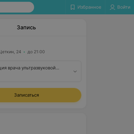
Избранное
Войти
Запись
 Цеткин, 24
до 21:00
ция врача ультразвуковой
ки 1 квалификационной
Записаться