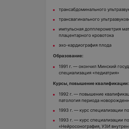
трансабдоминального ультразву
трансвагинального ультразвуков
импульсная допплерометрия мат
плацентарного кровотока
эхо-кардиография плода
Образование:
1991 г. — окончил Минский госу
специализация «педиатрия»
Курсы, повышение квалификации:
1992 г. — повышение квалифика
патология периода новорожденн
1993 г. — курс специализации по
1993 г. — курс специализации по
«Нейросонография, УЗИ внутрен