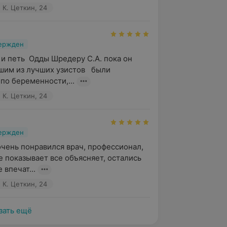
 К. Цеткин, 24
вержден
и петь  Одды Шредеру С.А. пока он 
шим из лучших узистов   были 
 по беременности,...
 К. Цеткин, 24
вержден
очень понравился врач, профессионал, 
е показывает все объясняет, остались 
 впечат...
 К. Цеткин, 24
зать ещё