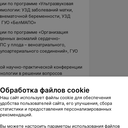
ции по программе «Ультразвуковая
ммологии: УЗД заболеваний матки,
 внематочной беременности, УЗД
, ГУО «БелМАПО»
ции по программе «Организация
жденных аномалий сердечно-
ВПС у плода – веноатриального,
кулоартериального соединений», ГУО
ной научно-практической конференции
нологии в решении вопросов
 г. Минск
Обработка файлов cookie
ской научно-практической
участием «Школа главного акушера-
Наш сайт использует файлы cookie для обеспечения
удобства пользователей сайта, его улучшения, сбора
статистики и предоставления персонализированных
чно-практической конференции с
рекомендаций.
ременные перинатальные
ении проблем демографической
Вы можете настроить параметры использования файлов