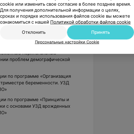
cookie или изменить свое согласие в более позднее время.
Для получения дополнительной информации о целях,
n Fetal Medicine», Франция;
сроках и порядке использования файлов cookie вы можете
ознакомиться с нашей
Политикой обработки файлов cookie
нского семинара «Врожденные пороки
системы: возможности диагностики и
Отклонить
Принять
Персональные настройки Cookie
чно-практической конференции с
ременные перинатальные
ении проблем демографической
ции по программе «Организация
м триместре беременности. УЗД
ПО»
ции по программе «Принципы и
ки с основами УЗД врожденных
ПО»