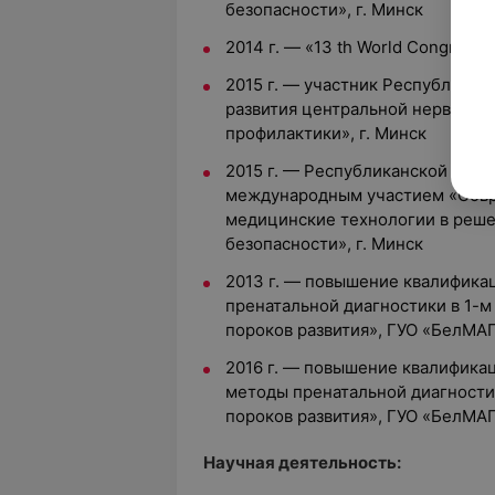
безопасности», г. Минск
2014 г. — «13 th World Congress i
2015 г. — участник Республика
развития центральной нервной 
профилактики», г. Минск
2015 г. — Республиканской нау
международным участием «Сов
медицинские технологии в реш
безопасности», г. Минск
2013 г. — повышение квалифика
пренатальной диагностики в 1-
пороков развития», ГУО «БелМА
2016 г. — повышение квалифика
методы пренатальной диагности
пороков развития», ГУО «БелМА
Научная деятельность: