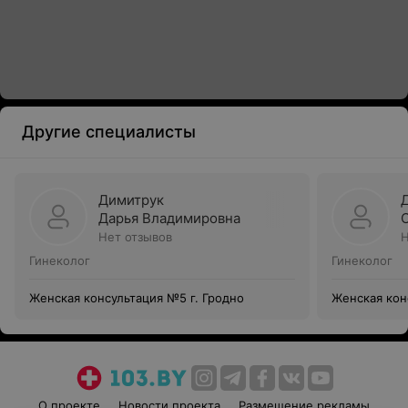
Другие специалисты
Димитрук
Дарья Владимировна
Нет отзывов
Н
Гинеколог
Гинеколог
Женская консультация №5 г. Гродно
Женская кон
О проекте
Новости проекта
Размещение рекламы