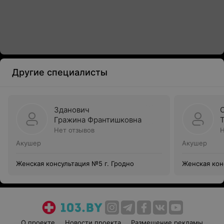
Другие специалисты
Зданович
Гражина Франтишковна
Нет отзывов
Н
Акушер
Акушер
Женская консультация №5 г. Гродно
Женская кон
О проекте
Новости проекта
Размещение рекламы