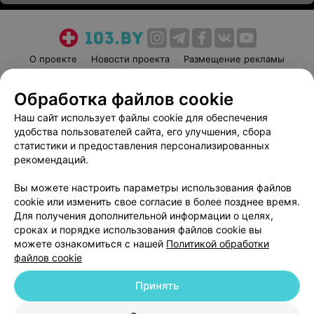
О проекте
Новости проекта
Размещение рекламы
Медицинский маркетинг
Публичный договор
Обработка файлов cookie
Пользовательское соглашение
Способы оплаты
Наш сайт использует файлы cookie для обеспечения
Вакансии
Партнеры
удобства пользователей сайта, его улучшения, сбора
Написать руководителю 103.by
статистики и предоставления персонализированных
Написать в поддержку
рекомендаций.
Персональные настройки cookie
Вы можете настроить параметры использования файлов
Обработка персональных данных
cookie или изменить свое согласие в более позднее время.
Для получения дополнительной информации о целях,
сроках и порядке использования файлов cookie вы
можете ознакомиться с нашей
Политикой обработки
файлов cookie
Принять
© 2026 ООО «Артокс Лаб», УНП 191700409
| 220012, Республика Беларусь,
г. Минск, улица Толбухина, 2, пом. 16 | help@103.by