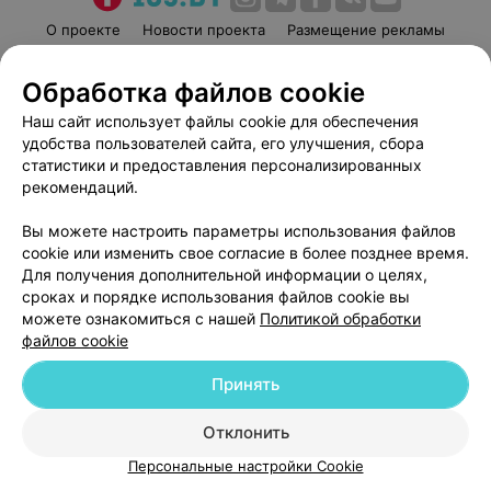
О проекте
Новости проекта
Размещение рекламы
Медицинский маркетинг
Публичный договор
Обработка файлов cookie
Пользовательское соглашение
Способы оплаты
Наш сайт использует файлы cookie для обеспечения
Вакансии
Партнеры
удобства пользователей сайта, его улучшения, сбора
Написать руководителю 103.by
статистики и предоставления персонализированных
Написать в поддержку
рекомендаций.
Персональные настройки cookie
Вы можете настроить параметры использования файлов
Обработка персональных данных
cookie или изменить свое согласие в более позднее время.
Для получения дополнительной информации о целях,
сроках и порядке использования файлов cookie вы
можете ознакомиться с нашей
Политикой обработки
файлов cookie
Принять
© 2026 ООО «Артокс Лаб», УНП 191700409
| 220012, Республика Беларусь,
г. Минск, улица Толбухина, 2, пом. 16 | help@103.by
Отклонить
Служба поддержки
+375 291212755
Персональные настройки Cookie