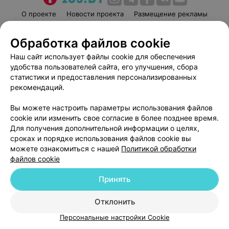
О проекте
Новости проекта
Размещение рекламы
Медицинский маркетинг
Публичный договор
Обработка файлов cookie
Пользовательское соглашение
Способы оплаты
Наш сайт использует файлы cookie для обеспечения
Вакансии
Партнеры
удобства пользователей сайта, его улучшения, сбора
Написать руководителю 103.by
статистики и предоставления персонализированных
Написать в поддержку
рекомендаций.
Персональные настройки cookie
Вы можете настроить параметры использования файлов
Обработка персональных данных
cookie или изменить свое согласие в более позднее время.
Для получения дополнительной информации о целях,
сроках и порядке использования файлов cookie вы
можете ознакомиться с нашей
Политикой обработки
файлов cookie
Принять
© 2026 ООО «Артокс Лаб», УНП 191700409
| 220012, Республика Беларусь,
г. Минск, улица Толбухина, 2, пом. 16 | help@103.by
Отклонить
Служба поддержки
+375 291212755
Персональные настройки Cookie