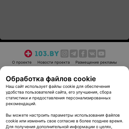
О проекте
Новости проекта
Размещение рекламы
Медицинский маркетинг
Публичный договор
Обработка файлов cookie
Пользовательское соглашение
Способы оплаты
Наш сайт использует файлы cookie для обеспечения
Вакансии
Партнеры
удобства пользователей сайта, его улучшения, сбора
Написать руководителю 103.by
статистики и предоставления персонализированных
Написать в поддержку
рекомендаций.
Персональные настройки cookie
Вы можете настроить параметры использования файлов
Обработка персональных данных
cookie или изменить свое согласие в более позднее время.
Для получения дополнительной информации о целях,