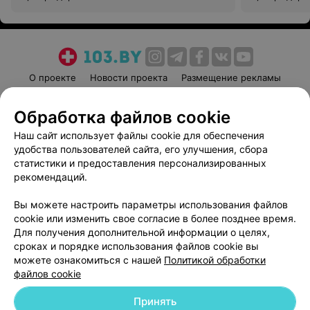
О проекте
Новости проекта
Размещение рекламы
Медицинский маркетинг
Публичный договор
Обработка файлов cookie
Пользовательское соглашение
Способы оплаты
Наш сайт использует файлы cookie для обеспечения
Вакансии
Партнеры
удобства пользователей сайта, его улучшения, сбора
Написать руководителю 103.by
статистики и предоставления персонализированных
Написать в поддержку
рекомендаций.
Персональные настройки cookie
Вы можете настроить параметры использования файлов
Обработка персональных данных
cookie или изменить свое согласие в более позднее время.
Для получения дополнительной информации о целях,
сроках и порядке использования файлов cookie вы
можете ознакомиться с нашей
Политикой обработки
файлов cookie
Принять
© 2026 ООО «Артокс Лаб», УНП 191700409
| 220012, Республика Беларусь,