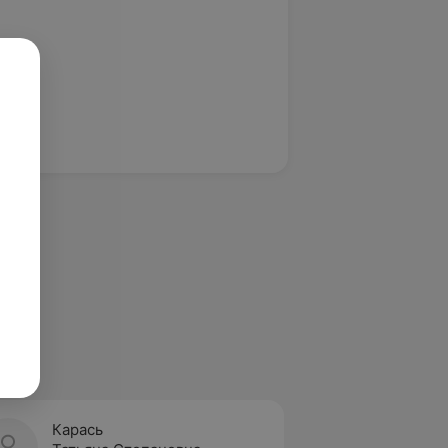
Карась
Алаби