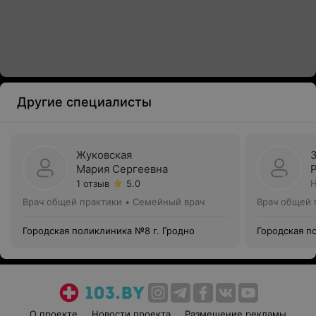
Другие специалисты
Жуковская
Мария Сергеевна
1 отзыв
5.0
Н
Врач общей практики • Семейный врач
Врач общей 
Городская поликлиника №8 г. Гродно
Городская п
О проекте
Новости проекта
Размещение рекламы