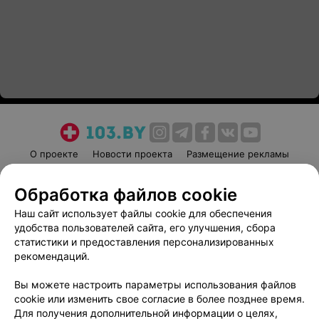
О проекте
Новости проекта
Размещение рекламы
Медицинский маркетинг
Публичный договор
Обработка файлов cookie
Пользовательское соглашение
Способы оплаты
Наш сайт использует файлы cookie для обеспечения
Вакансии
Партнеры
удобства пользователей сайта, его улучшения, сбора
Написать руководителю 103.by
статистики и предоставления персонализированных
Написать в поддержку
рекомендаций.
Персональные настройки cookie
Вы можете настроить параметры использования файлов
Обработка персональных данных
cookie или изменить свое согласие в более позднее время.
Для получения дополнительной информации о целях,