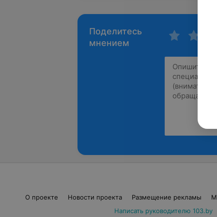
Поделитесь
мнением
О проекте
Новости проекта
Размещение рекламы
М
Написать руководителю 103.by