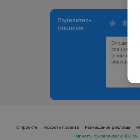
Поделитесь
мнением
О проекте
Новости проекта
Размещение рекламы
М
Написать руководителю 103.by