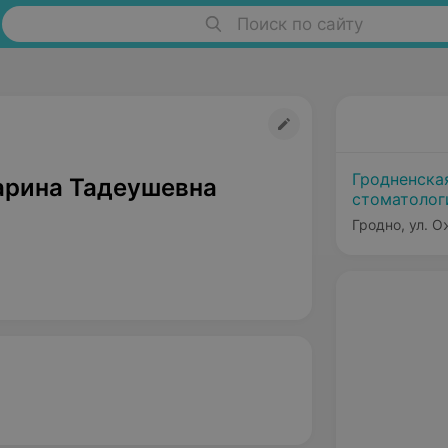
Поиск по сайту
Гродненска
рина Тадеушевна
стоматолог
Филиал №1
Гродно, ул. 