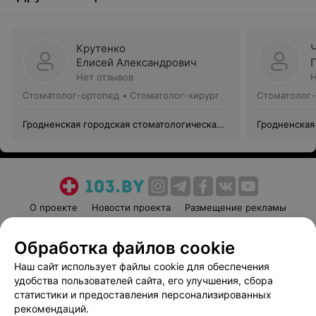
Крутенко
Елисей Александрович
Нет отзывов
Н
Стоматолог-ортопед • Стоматолог-хирург
Стоматолог-
Гродненская городская стоматологическая
Гродненская
поликлиника №1 Филиал №1
поликлиник
О проекте
Новости проекта
Размещение рекламы
Медицинский маркетинг
Публичный договор
Обработка файлов cookie
Пользовательское соглашение
Способы оплаты
Наш сайт использует файлы cookie для обеспечения
Вакансии
Партнеры
удобства пользователей сайта, его улучшения, сбора
Написать руководителю 103.by
статистики и предоставления персонализированных
Написать в поддержку
рекомендаций.