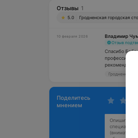
Отзывы
1
5.0
Гродненская городская ст
Владимир Чу
10 февраля 2026
Отзыв подт
Спасибо Бобриц
профессионали
рекомендовать
Поделитесь
мнением