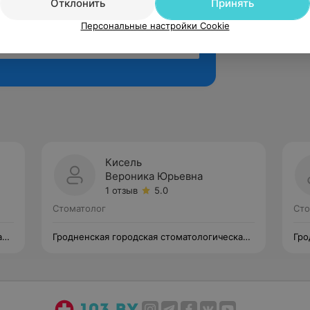
Отклонить
Принять
Персональные настройки Cookie
Рекомендую
Кисель
Вероника Юрьевна
1 отзыв
5.0
Стоматолог
Сто
ая
Гродненская городская стоматологическая
Гро
поликлиника №1 Филиал №1
пол