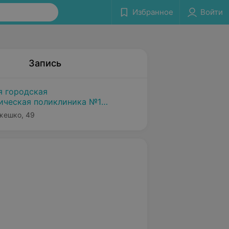
Избранное
Войти
Запись
я городская
ическая поликлиника №1
Ожешко, 49