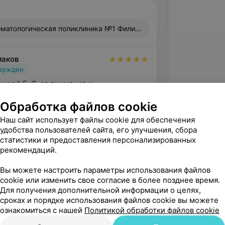
оматологическая поликлиника №1 Филиал №1, ул. Ожешко, 49
маков
вержден
кой Е. С. за внимание и 
зм. Сделала быстро и без боли. Буду 
Обработка файлов cookie
 друзьям. Лечили отк...
Наш сайт использует файлы cookie для обеспечения
Гродненская городская стоматологическая поликлиника №1 Филиал №1, ул. Ожешко, 49
удобства пользователей сайта, его улучшения, сбора
статистики и предоставления персонализированных
рекомендаций.
Вы можете настроить параметры использования файлов
cookie или изменить свое согласие в более позднее время.
Для получения дополнительной информации о целях,
сроках и порядке использования файлов cookie вы можете
ознакомиться с нашей
Политикой обработки файлов cookie