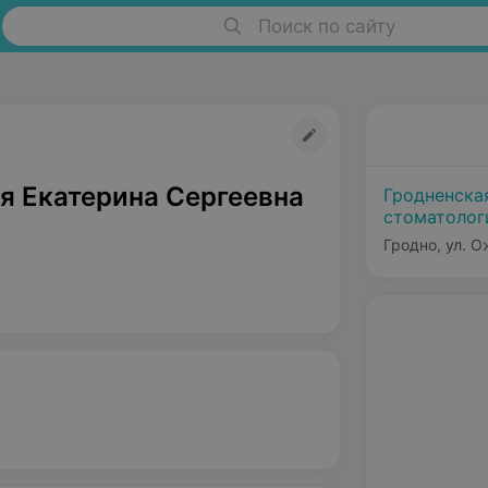
Поиск по сайту
я Екатерина Сергеевна
Гродненска
стоматолог
Филиал №1
Гродно, ул. 