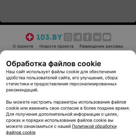
О проекте
Новости проекта
Размещение рекламы
Медицинский маркетинг
Публичный договор
Обработка файлов cookie
Пользовательское соглашение
Способы оплаты
Наш сайт использует файлы cookie для обеспечения
Вакансии
Партнеры
удобства пользователей сайта, его улучшения, сбора
Написать руководителю 103.by
статистики и предоставления персонализированных
Написать в поддержку
рекомендаций.
Персональные настройки cookie
Вы можете настроить параметры использования файлов
Обработка персональных данных
cookie или изменить свое согласие в более позднее время.
Для получения дополнительной информации о целях,
сроках и порядке использования файлов cookie вы
можете ознакомиться с нашей
Политикой обработки
файлов cookie