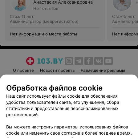
Анастасия Александровна
Н
Нет отзывов
Стаж 11 лет
Стаж 5 лет
Администратор (медрегистратор)
Администрат
Нет информации о месте работы
Нет информа
О проекте
Новости проекта
Размещение рекламы
Медицинский маркетинг
Публичный договор
Обработка файлов cookie
Пользовательское соглашение
Способы оплаты
Наш сайт использует файлы cookie для обеспечения
Вакансии
Партнеры
удобства пользователей сайта, его улучшения, сбора
Написать руководителю 103.by
статистики и предоставления персонализированных
Написать в поддержку
рекомендаций.
Персональные настройки cookie
Вы можете настроить параметры использования файлов
Обработка персональных данных
cookie или изменить свое согласие в более позднее время.