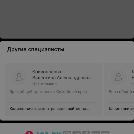
Другие специалисты
Кривоносова
Валентина Александровна
Нет отзывов
Н
Врач общей практики • Семейный врач
Врач общей 
Калинковичская центральная районная
Калинковичс
больница
больница