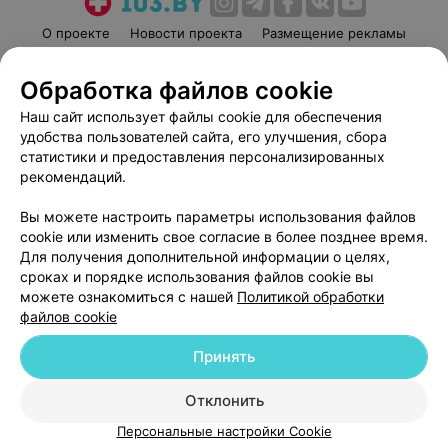
О проекте
Новости проекта
Размещение рекламы
Медицинский маркетинг
Публичный договор
Обработка файлов cookie
Пользовательское соглашение
Способы оплаты
Наш сайт использует файлы cookie для обеспечения
Вакансии
Партнеры
удобства пользователей сайта, его улучшения, сбора
Написать руководителю 103.by
статистики и предоставления персонализированных
Написать в поддержку
рекомендаций.
Персональные настройки cookie
Вы можете настроить параметры использования файлов
Обработка персональных данных
cookie или изменить свое согласие в более позднее время.
Для получения дополнительной информации о целях,
сроках и порядке использования файлов cookie вы
можете ознакомиться с нашей
Политикой обработки
файлов cookie
Принять
© 2026 ООО «Артокс Лаб», УНП 191700409
| 220012, Республика Беларусь,
г. Минск, улица Толбухина, 2, пом. 16 | help@103.by
Отклонить
Служба поддержки
+375 291212755
Персональные настройки Cookie